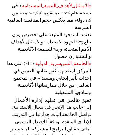
#الامتثال_لأهداف_التنمية_المستدامة
). في 
نسخة عام 2026، تم تقييم 1,646 جامعة من 
116 دولة، مما يعكس حجم المنافسة العالمية 
الشرسة.
تعتمد المنهجية المتبعة على تخصيص وزن 
يبلغ 73% لجهود الاستدامة والامتثال لأهداف 
الأمم المتحدة، و27% للسمعة الأكاديمية 
والبحثية. إن حصول 
#الجامعة_السويسرية_الدولية
 (SIU) على هذا 
المركز المتقدم يعكس تفانيها العميق في 
إحداث تأثير إيجابي ومستدام في المجتمع 
العالمي من خلال ممارساتها الأكاديمية 
ونماذجها التشغيلية.
تميز عالمي في تعليم إدارة الأعمال
إلى جانب هذا الإنجاز في مجال الاستدامة، 
تواصل الجامعة إثبات جدارتها في التدريب 
الإداري المتقدم. ووفقاً للإصدار الرسمي 
"ملف حقائق البرامج المشتركة للماجستير 