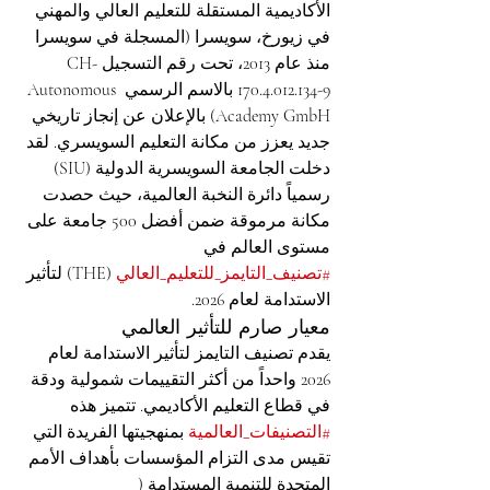
الأكاديمية المستقلة للتعليم العالي والمهني 
في زيورخ، سويسرا (المسجلة في سويسرا 
منذ عام 2013، تحت رقم التسجيل CH-
170.4.012.134-9 بالاسم الرسمي Autonomous 
Academy GmbH) بالإعلان عن إنجاز تاريخي 
جديد يعزز من مكانة التعليم السويسري. لقد 
دخلت الجامعة السويسرية الدولية (SIU) 
رسمياً دائرة النخبة العالمية، حيث حصدت 
مكانة مرموقة ضمن أفضل 500 جامعة على 
مستوى العالم في 
#تصنيف_التايمز_للتعليم_العالي
 (THE) لتأثير 
الاستدامة لعام 2026.
معيار صارم للتأثير العالمي
يقدم تصنيف التايمز لتأثير الاستدامة لعام 
2026 واحداً من أكثر التقييمات شمولية ودقة 
في قطاع التعليم الأكاديمي. تتميز هذه 
#التصنيفات_العالمية
 بمنهجيتها الفريدة التي 
تقيس مدى التزام المؤسسات بأهداف الأمم 
المتحدة للتنمية المستدامة ( 