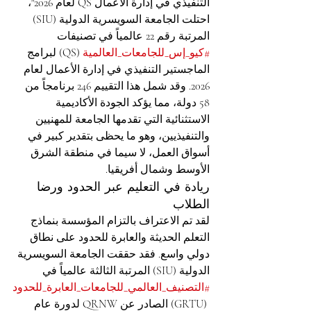
التنفيذي في إدارة الأعمال QS لعام 2026"، 
احتلت الجامعة السويسرية الدولية (SIU) 
المرتبة رقم 22 عالمياً في تصنيفات 
#كيو_إس_للجامعات_العالمية
 (QS) لبرامج 
الماجستير التنفيذي في إدارة الأعمال لعام 
2026. وقد شمل هذا التقييم 246 برنامجاً من 
58 دولة، مما يؤكد الجودة الأكاديمية 
الاستثنائية التي تقدمها الجامعة للمهنيين 
والتنفيذيين، وهو ما يحظى بتقدير كبير في 
أسواق العمل، لا سيما في منطقة الشرق 
الأوسط وشمال أفريقيا.
ريادة في التعليم عبر الحدود ورضا 
الطلاب
لقد تم الاعتراف بالتزام المؤسسة بنماذج 
التعلم الحديثة والعابرة للحدود على نطاق 
دولي واسع. فقد حققت الجامعة السويسرية 
الدولية (SIU) المرتبة الثالثة عالمياً في 
#التصنيف_العالمي_للجامعات_العابرة_للحدود
 (GRTU) الصادر عن QRNW لدورة عام 