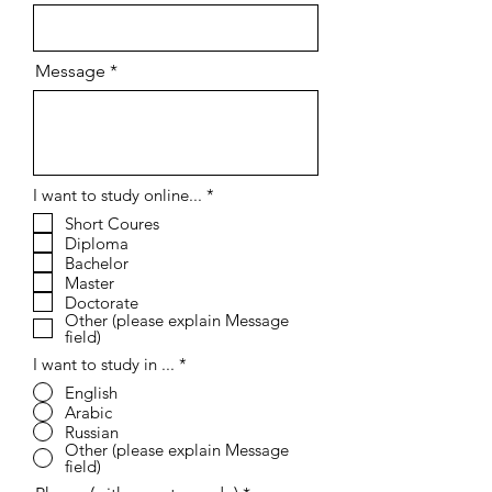
Message
إ
I want to study online...
*
ل
Short Coures
ز
Diploma
ا
م
Bachelor
ي
Master
Doctorate
Other (please explain Message
field)
I want to study in ...
*
English
Arabic
Russian
Other (please explain Message
field)