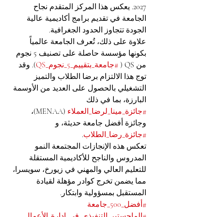
2027. يعكس هذا المركز المتقدم نجاح 
الجامعة في تقديم برامج أكاديمية عالية 
الجودة تتجاوز الحدود الجغرافية.
علاوة على ذلك، تُعرف الجامعة عالمياً 
بكونها مؤسسة حاصلة على تصنيف 5 نجوم 
من QS ( 
#جامعة_بتقييم_5_نجوم_QS
). وقد 
توج هذا الالتزام برضا الطلاب والتميز 
التشغيلي بالحصول على العديد من الأوسمة 
البارزة، بما في ذلك 
#جائزة_مينا_لرضا_العملاء
 (MENAA)، 
وجائزة أفضل جامعة حديثة، و 
#جائزة_رضا_الطلاب
.
تعكس هذه الإنجازات المجتمعة النمو 
المدروس والناجح للأكاديمية المستقلة 
للتعليم العالي والمهني في زيورخ، سويسرا، 
مما يضمن تخرج كوادر مؤهلة لقيادة 
المستقبل بمسؤولية وابتكار.
#أفضل_500_جامعة
#الماجستير_التنفيذي_في_إدارة_الأعمال