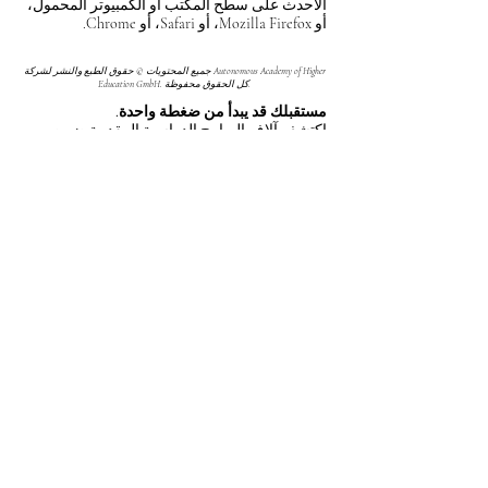
الأحدث على سطح المكتب أو الكمبيوتر المحمول،
أو Mozilla Firefox، أو Safari، أو Chrome.
جميع المحتويات © حقوق الطبع والنشر لشركة Autonomous Academy of Higher
Education GmbH. كل الحقوق محفوظة.
مستقبلك قد يبدأ من ضغطة واحدة.
اكتشف آلاف البرامج الدراسية المقدمة ضمن
مجموعة VBNN في 9 مدن دولية. اختر البرنامج
الذي يناسب أهدافك، لغتك، وطموحك المهني.
اكتشف جميع البرامج من
هنا:
https://executive.swissuniversity.com/
مجموعة VBNN للتعليم الذكي©
اسم مسجل لدى المعهد الفيدرالي السويسري
للملكية الفكرية برقم 845306 (تصنيف نيس: 9،
41، 42). شركة VBNN FZE LLC، إحدى شركات
مجموعة سمارت إديوكيشن. مرخصة في
الإمارات العربية المتحدة برقم
262425649888
.
تقدم جودة مستوحاة من المعايير السويسرية
وابتكارات عالمية في التعليم والبحث.
مجموعة VBNN سمارت إديوكيشن (شركة
VBNN FZE LLC - رقم الترخيص
262425649888
، عجمان، الإمارات العربية
المتحدة).