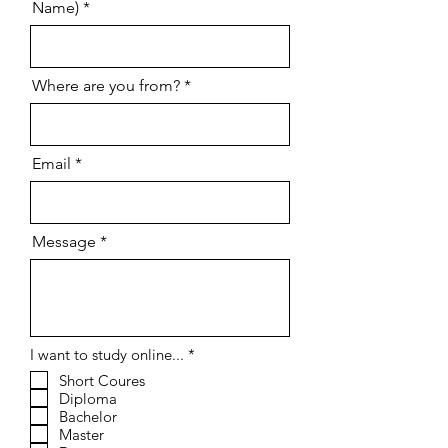
Name)
Where are you from?
Email
Message
إ
I want to study online...
*
ل
Short Coures
ز
Diploma
ا
م
Bachelor
ي
Master