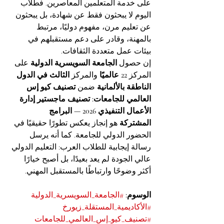
على خدمة المتعلمين المعاصرين. فطلاب 
اليوم لا يبحثون فقط عن شهادة، بل يبحثون 
عن تعليم مرن، مفهوم دوليًا، مرتبط 
بالمهنة، وقادر على دعم مستقبلهم في 
بيئات عمل متعددة الثقافات.
إن حصول 
الجامعة السويسرية الدولية
 على 
المركز 
22 عالميًا
 والمركز 
الثالث في الدول 
الناطقة بالألمانية
 ضمن 
تصنيف كيو إس 
العالمي للجامعات: تصنيف ماجستير إدارة 
الأعمال التنفيذي 2026 — البرامج 
المشتركة
 هو إنجاز يعكس تطورًا حقيقيًا في 
الحضور الدولي للجامعة. كما أنه يرسل 
رسالة إيجابية للطلاب العرب: التعليم الدولي 
عالي الجودة لم يعد بعيدًا، بل أصبح خيارًا 
أكثر وضوحًا وارتباطًا بالمستقبل المهني.
الوسوم: 
#الجامعة_السويسرية_الدولية
#الأكاديمية_المستقلة_زيورخ
#تصنيف_كيو_إس_العالمي_للجامعات