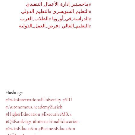
#ماجستير_إدارة_الأعمال_التنفيذي
#التعليم_السويسري
#التعليم_الدولي
#الدراسة_في_أوروبا
#الطلاب_العرب
#التعليم_العالي
#فرص_العمل_الدولية
Hashtags:
#SwissInternationalUniversity
#SIU
#AutonomousAcademyZurich
#HigherEducation
#ExecutiveMBA
#QSRankings
#InternationalEducation
#SwissEducation
#BusinessEducation