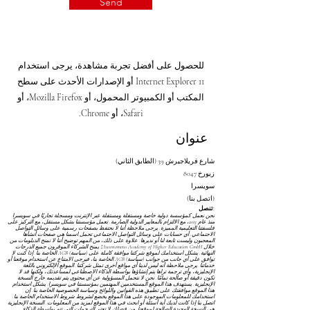
Send
للحصول على أفضل تجربة مشاهدة، يرجى استخدام
Internet Explorer 11 أو الإصدارات الأحدث على سطح
المكتب أو الكمبيوتر المحمول، أو Mozilla Firefox، أو
Safari، أو Chrome.
عنوان
شارع فريلاجيرش 39 (الطابق الثاني)
8047 زيورخ
سويسرا
(اتصل بنا)
تنصل:
نحن نعمل كمؤسسة دولية خاصة ومستقلة ومستقلة عبر الإنترنت ومسجلة تجاريًا في سويسرا
منذ عام 2013، مع الالتزام بالمعايير الدولية الصارمة. تعمل مؤسستنا بشكل مستقل، مع التركيز على
فلسفتنا التعليمية المميزة. يرجى ملاحظة أننا لا نحتفظ بصفحات رسمية على وسائل التواصل
الاجتماعي. أي حسابات على وسائل التواصل الاجتماعي تحمل اسمنا هي صفحات أنشأها
المعجبون وليست تابعة لنا أو نديرها. علاوة على ذلك، من المهم توضيح أننا لا نمنح الدبلومات من
خلال Autonomous Academy of Higher Education GmbH؛ يمنح الشركاء الموقرون جميع الدرجات
النهائية. يشكل استخدامك لموقع شركتنا موافقة كاملة على
(سياسة) AGB
الخاصة بنا. إذا كنت لا
توافق على أي جانب من جوانب
(سياسة) AGB
الخاصة بنا، فيرجى الامتناع عن استخدام موقعنا أو
خدماتنا. يرجى ملاحظة أنه ليس لدينا أي مواقع أخرى تمثل شركتنا. الموقع الإلكتروني باللغة
الإنجليزية، وأي ترجمة تراها يتم إنشاؤها بواسطة الذكاء الاصطناعي لمساعدتك، ولكنها قد لا
تكون دقيقة أو صالحة تمامًا. نحن لا نتحمل المسؤولية عن أي محتوى يتم تقديمه خارج النسخة
الإنجليزية. يستهدف هذا الموقع المستخدمين المهتمين بمؤسستنا في سويسرا. يشكل استخدام
هذا الموقع موافقتك على تطبيق هذه القوانين واللوائح
وسياسة الخصوصية
الخاصة بنا. إن
استخدامك للمعلومات الموجودة على هذا الموقع يخضع لشروط
شروط الاستخدام
الخاصة بنا.
اتصل بنا إذا كانت لديك أية أسئلة أو ابحث في هذا الموقع لمزيد من المعلومات. النسخة الإنجليزية
هي النسخة الوحيدة الصالحة لموقعنا. من فضلك لا تعتبر الترجمات التي تتم بواسطة الذكاء