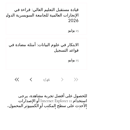
قيادة مستقبل التعليم العالي: قراءة في
الإنجازات العالمية للجامعة السويسرية الدولية
2026
25 يوليو
الابتكار في علوم البيانات: أمثلة مضادة في
قواعد التسجيل
25 يوليو
1
/
46
للحصول على أفضل تجربة مشاهدة، يرجى
استخدام Internet Explorer 11 أو الإصدارات
الأحدث على سطح المكتب أو الكمبيوتر المحمول،
أو Mozilla Firefox، أو Safari، أو Chrome.
جميع المحتويات © حقوق الطبع والنشر لشركة Autonomous Academy of Higher
Education GmbH. كل الحقوق محفوظة.