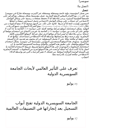
سويسرا
(اتصل بنا)
تنصل:
نحن نعمل كمؤسسة دولية خاصة ومستقلة ومستقلة عبر الإنترنت ومسجلة تجاريًا في سويسرا
منذ عام 2013، مع الالتزام بالمعايير الدولية الصارمة. تعمل مؤسستنا بشكل مستقل، مع التركيز على
فلسفتنا التعليمية المميزة. يرجى ملاحظة أننا لا نحتفظ بصفحات رسمية على وسائل التواصل
الاجتماعي. أي حسابات على وسائل التواصل الاجتماعي تحمل اسمنا هي صفحات أنشأها
المعجبون وليست تابعة لنا أو نديرها. علاوة على ذلك، من المهم توضيح أننا لا نمنح الدبلومات من
خلال Autonomous Academy of Higher Education GmbH؛ يمنح الشركاء الموقرون جميع الدرجات
النهائية. يشكل استخدامك لموقع شركتنا موافقة كاملة على
(سياسة) AGB
الخاصة بنا. إذا كنت لا
توافق على أي جانب من جوانب
(سياسة) AGB
الخاصة بنا، فيرجى الامتناع عن استخدام موقعنا أو
خدماتنا. يرجى ملاحظة أنه ليس لدينا أي مواقع أخرى تمثل شركتنا. الموقع الإلكتروني باللغة
الإنجليزية، وأي ترجمة تراها يتم إنشاؤها بواسطة الذكاء الاصطناعي لمساعدتك، ولكنها قد لا
تكون دقيقة أو صالحة تمامًا. نحن لا نتحمل المسؤولية عن أي محتوى يتم تقديمه خارج النسخة
الإنجليزية. يستهدف هذا الموقع المستخدمين المهتمين بمؤسستنا في سويسرا. يشكل استخدام
هذا الموقع موافقتك على تطبيق هذه القوانين واللوائح
وسياسة الخصوصية
الخاصة بنا. إن
استخدامك للمعلومات الموجودة على هذا الموقع يخضع لشروط
شروط الاستخدام
الخاصة بنا.
اتصل بنا إذا كانت لديك أية أسئلة أو ابحث في هذا الموقع لمزيد من المعلومات. النسخة الإنجليزية
هي النسخة الوحيدة الصالحة لموقعنا. من فضلك لا تعتبر الترجمات التي تتم بواسطة الذكاء
الاصطناعي صالحة لقرارك بالدراسة معنا.
اعجاب
تعرف على التأثير العالمي لأبحاث الجامعة
السويسرية الدولية
29 يوليو
الجامعة السويسرية الدولية تفتح أبواب
التسجيل بعد إنجازاتها في التصنيفات العالمية
27 يوليو