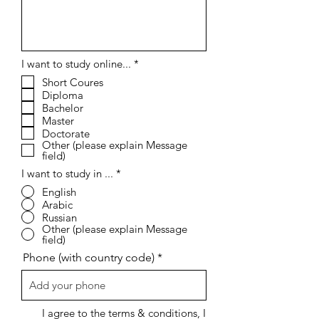
إ
I want to study online...
*
ل
Short Coures
ز
Diploma
ا
م
Bachelor
ي
Master
Doctorate
Other (please explain Message
field)
I want to study in ...
*
English
Arabic
Russian
Other (please explain Message
field)
Phone (with country code)
I agree to the terms & conditions, I