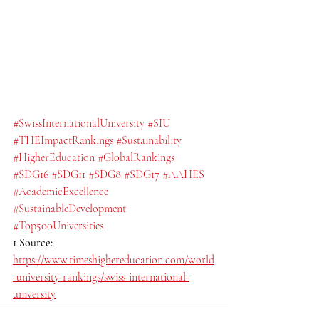
#SwissInternationalUniversity
#SIU
#THEImpactRankings
#Sustainability
#HigherEducation
#GlobalRankings
#SDG16
#SDG11
#SDG8
#SDG17
#AAHES
#AcademicExcellence
#SustainableDevelopment
#Top500Universities
1 Source:
https://www.timeshighereducation.com/world
-university-rankings/swiss-international-
university