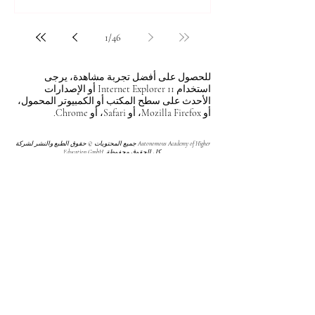
1
/
46
للحصول على أفضل تجربة مشاهدة، يرجى
استخدام Internet Explorer 11 أو الإصدارات
الأحدث على سطح المكتب أو الكمبيوتر المحمول،
أو Mozilla Firefox، أو Safari، أو Chrome.
جميع المحتويات © حقوق الطبع والنشر لشركة Autonomous Academy of Higher
Education GmbH. كل الحقوق محفوظة.
مستقبلك قد يبدأ من ضغطة واحدة.
اكتشف آلاف البرامج الدراسية المقدمة ضمن
مجموعة VBNN في 9 مدن دولية. اختر البرنامج
الذي يناسب أهدافك، لغتك، وطموحك المهني.
اكتشف جميع البرامج من
هنا:
https://executive.swissuniversity.com/
مجموعة VBNN للتعليم الذكي©
اسم مسجل لدى المعهد الفيدرالي السويسري
للملكية الفكرية برقم 845306 (تصنيف نيس: 9،
41، 42). شركة VBNN FZE LLC، إحدى شركات
مجموعة سمارت إديوكيشن. مرخصة في