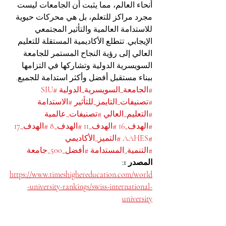
أنحاء العالم، مما يثبت أن الجامعات ليست 
مجرد مراكز للتعلم، بل هي محركات حيوية 
للاستدامة العالمية والتأثير المجتمعي 
الإيجابي. تتطلع الأكاديمية المستقلة للتعليم 
العالي إلى رؤية النجاح المستمر للجامعة 
السويسرية الدولية وتشاركها في التزامها 
ببناء مستقبل أفضل وأكثر استدامة للجميع.
#الجامعة_السويسرية_الدولية
#SIU
#تصنيفات_التايمز_للتأثير
#الاستدامة
#التعليم_العالي
#تصنيفات_عالمية
#الهدف_16
#الهدف_11
#الهدف_8
#الهدف_17
#AAHES
#التميز_الأكاديمي
#التنمية_المستدامة
#أفضل_500_جامعة
المصدر 1:
https://www.timeshighereducation.com/world
-university-rankings/swiss-international-
university