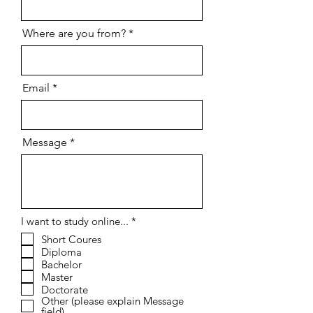
Where are you from?
Email
Message
إ
I want to study online...
*
ل
Short Coures
ز
Diploma
ا
م
Bachelor
ي
Master
Doctorate
Other (please explain Message
field)