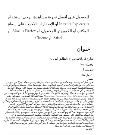
للحصول على أفضل تجربة مشاهدة، يرجى استخدام
Internet Explorer 11 أو الإصدارات الأحدث على سطح
المكتب أو الكمبيوتر المحمول، أو Mozilla Firefox، أو
Safari، أو Chrome.
عنوان
شارع فريلاجيرش 39 (الطابق الثاني)
8047 زيورخ
سويسرا
(اتصل بنا)
تنصل:
نحن نعمل كمؤسسة دولية خاصة ومستقلة ومستقلة عبر الإنترنت ومسجلة تجاريًا في سويسرا
منذ عام 2013، مع الالتزام بالمعايير الدولية الصارمة. تعمل مؤسستنا بشكل مستقل، مع التركيز على
فلسفتنا التعليمية المميزة. يرجى ملاحظة أننا لا نحتفظ بصفحات رسمية على وسائل التواصل
الاجتماعي. أي حسابات على وسائل التواصل الاجتماعي تحمل اسمنا هي صفحات أنشأها
المعجبون وليست تابعة لنا أو نديرها. علاوة على ذلك، من المهم توضيح أننا لا نمنح الدبلومات من
خلال Autonomous Academy of Higher Education GmbH؛ يمنح الشركاء الموقرون جميع الدرجات
النهائية. يشكل استخدامك لموقع شركتنا موافقة كاملة على
(سياسة) AGB
الخاصة بنا. إذا كنت لا
توافق على أي جانب من جوانب
(سياسة) AGB
الخاصة بنا، فيرجى الامتناع عن استخدام موقعنا أو
خدماتنا. يرجى ملاحظة أنه ليس لدينا أي مواقع أخرى تمثل شركتنا. الموقع الإلكتروني باللغة
الإنجليزية، وأي ترجمة تراها يتم إنشاؤها بواسطة الذكاء الاصطناعي لمساعدتك، ولكنها قد لا
تكون دقيقة أو صالحة تمامًا. نحن لا نتحمل المسؤولية عن أي محتوى يتم تقديمه خارج النسخة
الإنجليزية. يستهدف هذا الموقع المستخدمين المهتمين بمؤسستنا في سويسرا. يشكل استخدام
هذا الموقع موافقتك على تطبيق هذه القوانين واللوائح
وسياسة الخصوصية
الخاصة بنا. إن
استخدامك للمعلومات الموجودة على هذا الموقع يخضع لشروط
شروط الاستخدام
الخاصة بنا.
اتصل بنا إذا كانت لديك أية أسئلة أو ابحث في هذا الموقع لمزيد من المعلومات. النسخة الإنجليزية
هي النسخة الوحيدة الصالحة لموقعنا. من فضلك لا تعتبر الترجمات التي تتم بواسطة الذكاء
الاصطناعي صالحة لقرارك بالدراسة معنا.
اعجاب