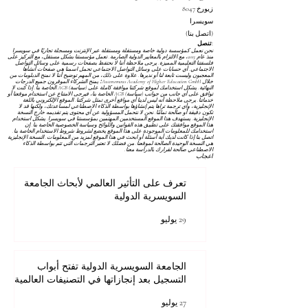
8047 زيورخ
سويسرا
(اتصل بنا)
تنصل:
نحن نعمل كمؤسسة دولية خاصة ومستقلة ومستقلة عبر الإنترنت ومسجلة تجاريًا في سويسرا
منذ عام 2013، مع الالتزام بالمعايير الدولية الصارمة. تعمل مؤسستنا بشكل مستقل، مع التركيز على
فلسفتنا التعليمية المميزة. يرجى ملاحظة أننا لا نحتفظ بصفحات رسمية على وسائل التواصل
الاجتماعي. أي حسابات على وسائل التواصل الاجتماعي تحمل اسمنا هي صفحات أنشأها
المعجبون وليست تابعة لنا أو نديرها. علاوة على ذلك، من المهم توضيح أننا لا نمنح الدبلومات من
خلال Autonomous Academy of Higher Education GmbH؛ يمنح الشركاء الموقرون جميع الدرجات
النهائية. يشكل استخدامك لموقع شركتنا موافقة كاملة على
(سياسة) AGB
الخاصة بنا. إذا كنت لا
توافق على أي جانب من جوانب
(سياسة) AGB
الخاصة بنا، فيرجى الامتناع عن استخدام موقعنا أو
خدماتنا. يرجى ملاحظة أنه ليس لدينا أي مواقع أخرى تمثل شركتنا. الموقع الإلكتروني باللغة
الإنجليزية، وأي ترجمة تراها يتم إنشاؤها بواسطة الذكاء الاصطناعي لمساعدتك، ولكنها قد لا
تكون دقيقة أو صالحة تمامًا. نحن لا نتحمل المسؤولية عن أي محتوى يتم تقديمه خارج النسخة
الإنجليزية. يستهدف هذا الموقع المستخدمين المهتمين بمؤسستنا في سويسرا. يشكل استخدام
هذا الموقع موافقتك على تطبيق هذه القوانين واللوائح
وسياسة الخصوصية
الخاصة بنا. إن
استخدامك للمعلومات الموجودة على هذا الموقع يخضع لشروط
شروط الاستخدام
الخاصة بنا.
اتصل بنا إذا كانت لديك أية أسئلة أو ابحث في هذا الموقع لمزيد من المعلومات. النسخة الإنجليزية
هي النسخة الوحيدة الصالحة لموقعنا. من فضلك لا تعتبر الترجمات التي تتم بواسطة الذكاء
الاصطناعي صالحة لقرارك بالدراسة معنا.
اعجاب
تعرف على التأثير العالمي لأبحاث الجامعة
السويسرية الدولية
29 يوليو
الجامعة السويسرية الدولية تفتح أبواب
التسجيل بعد إنجازاتها في التصنيفات العالمية
27 يوليو