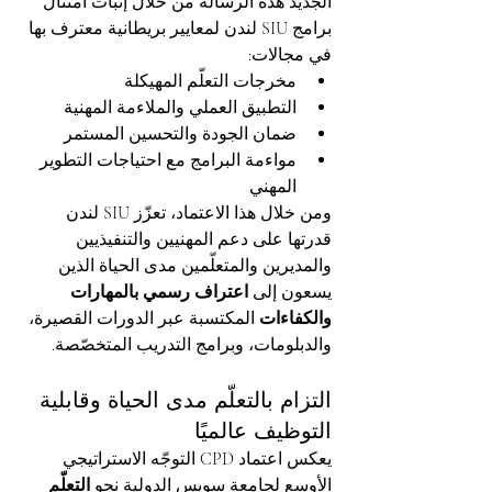
الجديد هذه الرسالة من خلال إثبات امتثال 
برامج SIU لندن لمعايير بريطانية معترف بها 
في مجالات:
مخرجات التعلّم المهيكلة
التطبيق العملي والملاءمة المهنية
ضمان الجودة والتحسين المستمر
مواءمة البرامج مع احتياجات التطوير 
المهني
ومن خلال هذا الاعتماد، تعزّز SIU لندن 
قدرتها على دعم المهنيين والتنفيذيين 
والمديرين والمتعلّمين مدى الحياة الذين 
يسعون إلى 
اعتراف رسمي بالمهارات 
والكفاءات
 المكتسبة عبر الدورات القصيرة، 
والدبلومات، وبرامج التدريب المتخصّصة.
التزام بالتعلّم مدى الحياة وقابلية 
التوظيف عالميًا
يعكس اعتماد CPD التوجّه الاستراتيجي 
الأوسع لجامعة سويس الدولية نحو 
التعلّم 