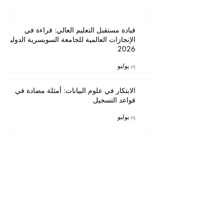
قيادة مستقبل التعليم العالي: قراءة في
الإنجازات العالمية للجامعة السويسرية الدولية
2026
25 يوليو
الابتكار في علوم البيانات: أمثلة مضادة في
قواعد التسجيل
25 يوليو
1
/
46
للحصول على أفضل تجربة مشاهدة، يرجى
استخدام Internet Explorer 11 أو الإصدارات
الأحدث على سطح المكتب أو الكمبيوتر المحمول،
أو Mozilla Firefox، أو Safari، أو Chrome.