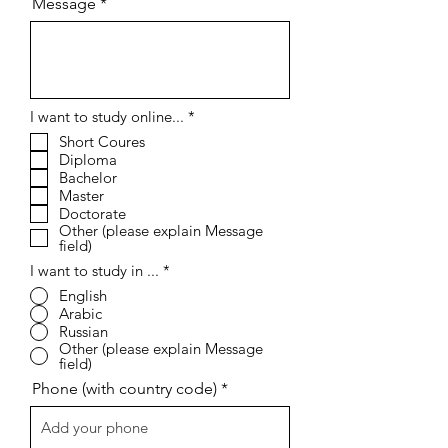
Message
إ
I want to study online...
*
ل
Short Coures
ز
Diploma
ا
م
Bachelor
ي
Master
Doctorate
Other (please explain Message
field)
I want to study in ...
*
English
Arabic
Russian
Other (please explain Message
field)
Phone (with country code)