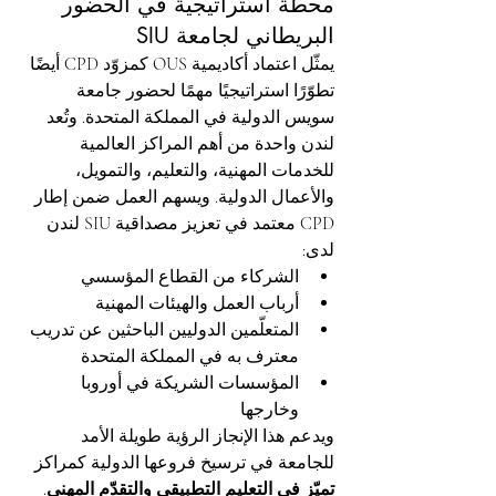
محطة استراتيجية في الحضور 
البريطاني لجامعة SIU
يمثّل اعتماد أكاديمية OUS كمزوّد CPD أيضًا 
تطوّرًا استراتيجيًا مهمًا لحضور جامعة 
سويس الدولية في المملكة المتحدة. وتُعد 
لندن واحدة من أهم المراكز العالمية 
للخدمات المهنية، والتعليم، والتمويل، 
والأعمال الدولية. ويسهم العمل ضمن إطار 
CPD معتمد في تعزيز مصداقية SIU لندن 
لدى:
الشركاء من القطاع المؤسسي
أرباب العمل والهيئات المهنية
المتعلّمين الدوليين الباحثين عن تدريب 
معترف به في المملكة المتحدة
المؤسسات الشريكة في أوروبا 
وخارجها
ويدعم هذا الإنجاز الرؤية طويلة الأمد 
للجامعة في ترسيخ فروعها الدولية كمراكز 
تميّز في التعليم التطبيقي والتقدّم المهني
.