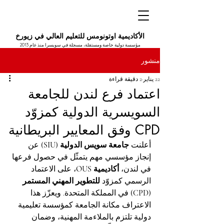
الأكاديمية اوتونومس للتعليم العالي في زيورخ
مؤسسة دولية خاصة ومستقلة، مسجلة في سويسرا منذ عام 2013
منشور
22 يناير
2 دقيقة قراءة
اعتماد فرع لندن للجامعة
السويسرية الدولية كمزوّد
CPD وفق المعايير البريطانية
أعلنت 
جامعة سويس الدولية (SIU)
 عن 
إنجاز مؤسسي مهم يتمثّل في حصول فرعها 
في لندن، 
أكاديمية OUS
، على الاعتماد 
الرسمي كمزوّد 
للتطوير المهني المستمر 
(CPD)
 في المملكة المتحدة. ويعزّز هذا 
الاعتراف مكانة الجامعة كمؤسسة تعليمية 
دولية تلتزم بالملاءمة المهنية، وضمان 