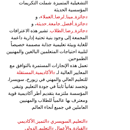
التشغيلية المتميزة. شملت التكريمات 
المؤسسية الحديثة 
#جائزة_مينا_لرضا_العملاء
، و 
#جائزة_أفضل_جامعة_حديثة
، و 
#جائزة_رضا_الطلاب
. تشير هذه الاعترافات 
المجمعة إلى وجود بنية تحتية إدارية داعمة 
للغاية وبيئة تعليمية جذابة مصممة خصيصاً 
لتلبية احتياجات المتعلمين البالغين والمهنيين 
الطموحين.
تعمل هذه الإنجازات المستمرة بالتوافق مع 
المعايير العالية لـ 
#الأكاديمية_المستقلة
للتعليم العالي والمهني في زيورخ، سويسرا، 
وتجسد تفانياً ثابتاً في جودة التعليم. وتبقى 
المؤسسة ملتزمة بتقديم أطر أكاديمية قوية 
ومعترف بها عالمياً للطلاب والمهنيين 
العاملين في جميع أنحاء العالم.
#التعليم_السويسري
#التميز_الأكاديمي
#القيادة_والأعمال
#التعليم_الدولي