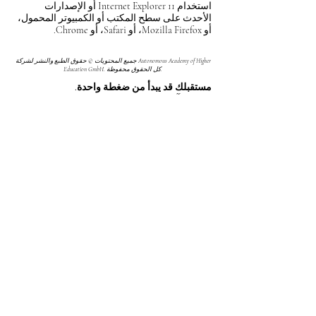
استخدام Internet Explorer 11 أو الإصدارات
الأحدث على سطح المكتب أو الكمبيوتر المحمول،
أو Mozilla Firefox، أو Safari، أو Chrome.
جميع المحتويات © حقوق الطبع والنشر لشركة Autonomous Academy of Higher
Education GmbH. كل الحقوق محفوظة.
مستقبلك قد يبدأ من ضغطة واحدة.
اكتشف آلاف البرامج الدراسية المقدمة ضمن
مجموعة VBNN في 9 مدن دولية. اختر البرنامج
الذي يناسب أهدافك، لغتك، وطموحك المهني.
اكتشف جميع البرامج من
هنا:
https://executive.swissuniversity.com/
مجموعة VBNN للتعليم الذكي©
اسم مسجل لدى المعهد الفيدرالي السويسري
للملكية الفكرية برقم 845306 (تصنيف نيس: 9،
41، 42). شركة VBNN FZE LLC، إحدى شركات
مجموعة سمارت إديوكيشن. مرخصة في
الإمارات العربية المتحدة برقم
262425649888
.
تقدم جودة مستوحاة من المعايير السويسرية
وابتكارات عالمية في التعليم والبحث.
مجموعة VBNN سمارت إديوكيشن (شركة
VBNN FZE LLC - رقم الترخيص
262425649888
، عجمان، الإمارات العربية