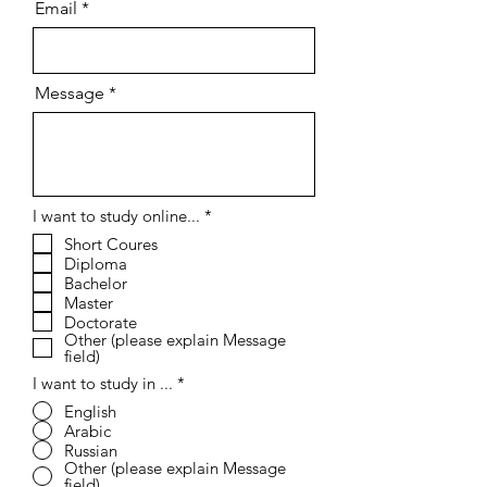
Email
Message
إ
I want to study online...
*
ل
Short Coures
ز
Diploma
ا
م
Bachelor
ي
Master
Doctorate
Other (please explain Message
field)
I want to study in ...
*
English
Arabic
Russian
Other (please explain Message
field)