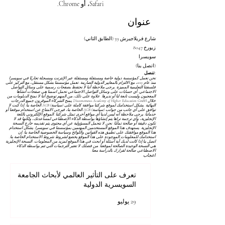
Safari، أو Chrome.
عنوان
شارع فريلاجيرش 39 (الطابق الثاني)
8047 زيورخ
سويسرا
(اتصل بنا)
تنصل:
نحن نعمل كمؤسسة دولية خاصة ومستقلة ومستقلة عبر الإنترنت ومسجلة تجاريًا في سويسرا
منذ عام 2013، مع الالتزام بالمعايير الدولية الصارمة. تعمل مؤسستنا بشكل مستقل، مع التركيز على
فلسفتنا التعليمية المميزة. يرجى ملاحظة أننا لا نحتفظ بصفحات رسمية على وسائل التواصل
الاجتماعي. أي حسابات على وسائل التواصل الاجتماعي تحمل اسمنا هي صفحات أنشأها
المعجبون وليست تابعة لنا أو نديرها. علاوة على ذلك، من المهم توضيح أننا لا نمنح الدبلومات من
خلال Autonomous Academy of Higher Education GmbH؛ يمنح الشركاء الموقرون جميع الدرجات
النهائية. يشكل استخدامك لموقع شركتنا موافقة كاملة على
(سياسة) AGB
الخاصة بنا. إذا كنت لا
توافق على أي جانب من جوانب
(سياسة) AGB
الخاصة بنا، فيرجى الامتناع عن استخدام موقعنا أو
خدماتنا. يرجى ملاحظة أنه ليس لدينا أي مواقع أخرى تمثل شركتنا. الموقع الإلكتروني باللغة
الإنجليزية، وأي ترجمة تراها يتم إنشاؤها بواسطة الذكاء الاصطناعي لمساعدتك، ولكنها قد لا
تكون دقيقة أو صالحة تمامًا. نحن لا نتحمل المسؤولية عن أي محتوى يتم تقديمه خارج النسخة
الإنجليزية. يستهدف هذا الموقع المستخدمين المهتمين بمؤسستنا في سويسرا. يشكل استخدام
هذا الموقع موافقتك على تطبيق هذه القوانين واللوائح
وسياسة الخصوصية
الخاصة بنا. إن
استخدامك للمعلومات الموجودة على هذا الموقع يخضع لشروط
شروط الاستخدام
الخاصة بنا.
اتصل بنا إذا كانت لديك أية أسئلة أو ابحث في هذا الموقع لمزيد من المعلومات. النسخة الإنجليزية
هي النسخة الوحيدة الصالحة لموقعنا. من فضلك لا تعتبر الترجمات التي تتم بواسطة الذكاء
الاصطناعي صالحة لقرارك بالدراسة معنا.
اعجاب
تعرف على التأثير العالمي لأبحاث الجامعة
السويسرية الدولية
29 يوليو