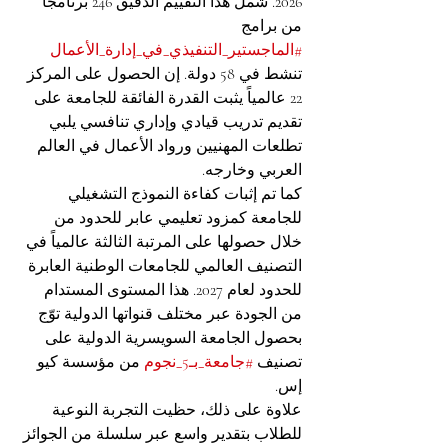
2026. شمل هذا التقييم الدقيق 246 برنامجاً 
من برامج 
#الماجستير_التنفيذي_في_إدارة_الأعمال
تنشط في 58 دولة. إن الحصول على المركز 
22 عالمياً يثبت القدرة الفائقة للجامعة على 
تقديم تدريب قيادي وإداري تنافسي يلبي 
تطلعات المهنيين ورواد الأعمال في العالم 
العربي وخارجه.
كما تم إثبات كفاءة النموذج التشغيلي 
للجامعة كمزود تعليمي عابر للحدود من 
خلال حصولها على المرتبة الثالثة عالمياً في 
التصنيف العالمي للجامعات الوطنية العابرة 
للحدود لعام 2027. هذا المستوى المستدام 
من الجودة عبر مختلف قنواتها الدولية توّج 
بحصول الجامعة السويسرية الدولية على 
تصنيف 
#جامعة_بـ5_نجوم
 من مؤسسة كيو 
إس.
علاوة على ذلك، حظيت التجربة النوعية 
للطلاب بتقدير واسع عبر سلسلة من الجوائز 