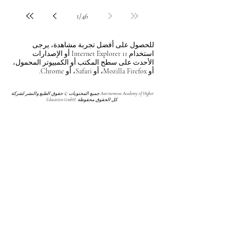
1
/
46
للحصول على أفضل تجربة مشاهدة، يرجى
استخدام Internet Explorer 11 أو الإصدارات
الأحدث على سطح المكتب أو الكمبيوتر المحمول،
أو Mozilla Firefox، أو Safari، أو Chrome.
جميع المحتويات © حقوق الطبع والنشر لشركة Autonomous Academy of Higher
Education GmbH. كل الحقوق محفوظة.
مستقبلك قد يبدأ من ضغطة واحدة.
اكتشف آلاف البرامج الدراسية المقدمة ضمن
مجموعة VBNN في 9 مدن دولية. اختر البرنامج
الذي يناسب أهدافك، لغتك، وطموحك المهني.
اكتشف جميع البرامج من
هنا:
https://executive.swissuniversity.com/
مجموعة VBNN للتعليم الذكي©
اسم مسجل لدى المعهد الفيدرالي السويسري
للملكية الفكرية برقم 845306 (تصنيف نيس: 9،
41، 42). شركة VBNN FZE LLC، إحدى شركات
مجموعة سمارت إديوكيشن. مرخصة في
الإمارات العربية المتحدة برقم
262425649888
.