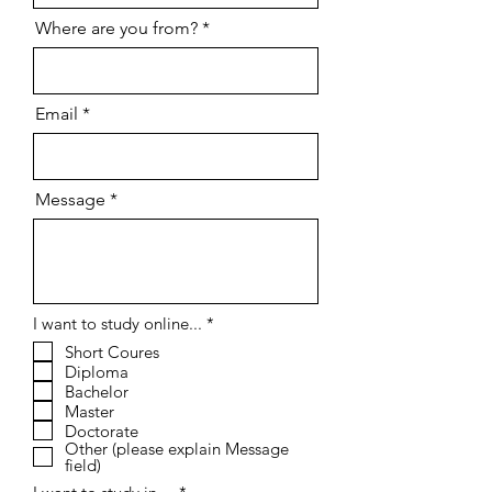
Where are you from?
Email
Message
إ
I want to study online...
*
ل
Short Coures
ز
Diploma
ا
م
Bachelor
ي
Master
Doctorate
Other (please explain Message
field)