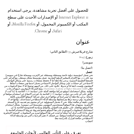
للحصول على أفضل تجربة مشاهدة، يرجى استخدام
Internet Explorer 11 أو الإصدارات الأحدث على سطح
المكتب أو الكمبيوتر المحمول، أو Mozilla Firefox، أو
Safari، أو Chrome.
عنوان
شارع فريلاجيرش 39 (الطابق الثاني)
8047 زيورخ
سويسرا
(اتصل بنا)
تنصل:
نحن نعمل كمؤسسة دولية خاصة ومستقلة ومستقلة عبر الإنترنت ومسجلة تجاريًا في سويسرا
منذ عام 2013، مع الالتزام بالمعايير الدولية الصارمة. تعمل مؤسستنا بشكل مستقل، مع التركيز على
فلسفتنا التعليمية المميزة. يرجى ملاحظة أننا لا نحتفظ بصفحات رسمية على وسائل التواصل
الاجتماعي. أي حسابات على وسائل التواصل الاجتماعي تحمل اسمنا هي صفحات أنشأها
المعجبون وليست تابعة لنا أو نديرها. علاوة على ذلك، من المهم توضيح أننا لا نمنح الدبلومات من
خلال Autonomous Academy of Higher Education GmbH؛ يمنح الشركاء الموقرون جميع الدرجات
النهائية. يشكل استخدامك لموقع شركتنا موافقة كاملة على
(سياسة) AGB
الخاصة بنا. إذا كنت لا
توافق على أي جانب من جوانب
(سياسة) AGB
الخاصة بنا، فيرجى الامتناع عن استخدام موقعنا أو
خدماتنا. يرجى ملاحظة أنه ليس لدينا أي مواقع أخرى تمثل شركتنا. الموقع الإلكتروني باللغة
الإنجليزية، وأي ترجمة تراها يتم إنشاؤها بواسطة الذكاء الاصطناعي لمساعدتك، ولكنها قد لا
تكون دقيقة أو صالحة تمامًا. نحن لا نتحمل المسؤولية عن أي محتوى يتم تقديمه خارج النسخة
الإنجليزية. يستهدف هذا الموقع المستخدمين المهتمين بمؤسستنا في سويسرا. يشكل استخدام
هذا الموقع موافقتك على تطبيق هذه القوانين واللوائح
وسياسة الخصوصية
الخاصة بنا. إن
استخدامك للمعلومات الموجودة على هذا الموقع يخضع لشروط
شروط الاستخدام
الخاصة بنا.
اتصل بنا إذا كانت لديك أية أسئلة أو ابحث في هذا الموقع لمزيد من المعلومات. النسخة الإنجليزية
هي النسخة الوحيدة الصالحة لموقعنا. من فضلك لا تعتبر الترجمات التي تتم بواسطة الذكاء
الاصطناعي صالحة لقرارك بالدراسة معنا.
اعجاب
تعرف على التأثير العالمي لأبحاث الجامعة