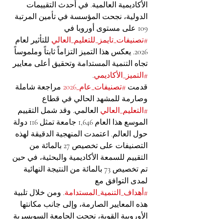
الأكاديمية العالمية. في أحدث التقييمات 
الدولية، نجحت المؤسسة في تأمين المرتبة 
109 على مستوى أوروبا في 
#تصنيفات_تايمز_للتعليم_العالي
 للتأثير لعام 
2026. يعكس هذا التميز التزاماً ثابتاً وملموساً 
تجاه التنمية المستدامة وتحقيق أعلى معايير 
#التميز_الأكاديمي
.
قدمت 
#تصنيفات_عام_2026
 مراجعة شاملة 
وصارمة للمشهد الحالي في قطاع 
#التعليم_العالي
 العالمي. وقد شمل التقييم 
الموسع هذا العام 1,646 جامعة تمثل 116 دولة 
حول العالم. اعتمدت المنهجية الدقيقة لهذه 
التصنيفات على تخصيص 27 بالمائة من 
التقييم للسمعة الأكاديمية والبحثية، في حين 
تم تخصيص 73 بالمائة من النتيجة النهائية 
لمدى التوافق مع 
#أهداف_التنمية_المستدامة
. ومن خلال تلبية 
هذه المعايير الصارمة، وإلى جانب مكانتها 
الأوروبية القوية، نجحت الجامعة السويسرية 