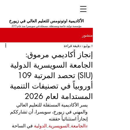
الأكاديمية اوتونومس للتعليم العالي في زيورخ
مؤسسة دولية خاصة ومستقلة، مسجلة في سويسرا منذ عام 2013
منشور
8 يوليو
2 دقيقة قراءة
إنجاز أكاديمي مرموق:
الجامعة السويسرية الدولية
(SIU) تحصد المرتبة 109
أوروبياً في تصنيفات التنمية
المستدامة لعام 2026
يسر الأكاديمية المستقلة للتعليم العالي 
والمهني في زيورخ، سويسرا، أن تشارككم 
إنجازاً استثنائياً حققته 
#الجامعة_السويسرية_الدولية
 في الساحة 