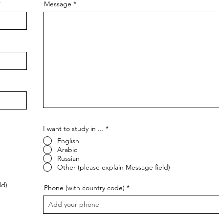
Message
I want to study in ...
*
English
Arabic
Russian
Other (please explain Message field)
ld)
Phone (with country code)