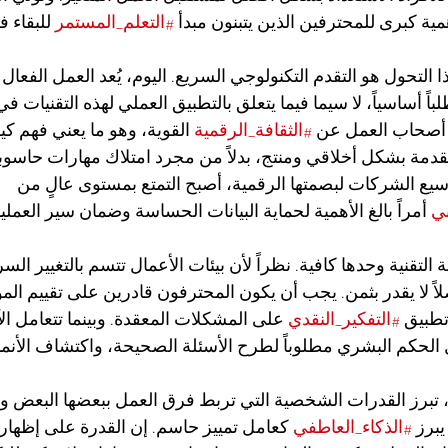
ية كبرى للمحترفين الذين يتبنون مبدأ 
#التعلم_المستمر
 للبقاء 
ا التحول هو التقدم التكنولوجي السريع. اليوم، يُعد العمل الفعال 
باً أساسياً، لا سيما فيما يتعلق بالتطبيق العملي لهذه التقنيات في
 أصحاب العمل عن 
#الثقافة_الرقمية
 القوية، وهو ما يعني فهم كيف
متقدمة بشكل أخلاقي ومنتج، بدلاً من مجرد امتلاك مهارات حاسوب
يع الشركات لبصمتها الرقمية، أصبح التمتع بمستوى عالٍ من 
ني
 أمراً بالغ الأهمية لحماية البيانات الحساسة وضمان سير العملي
التقنية وحدها كافية. نظراً لأن بيئات الأعمال تتسم بالتغيير السر
صلاً لا يقدر بثمن. يجب أن يكون المحترفون قادرين على تقييم الم
تطبيق 
#التفكير_النقدي
 على المشكلات المعقدة. وبينما تتعامل الآ
ل الحكم البشري مطلوباً لطرح الأسئلة الصحيحة، واكتشاف الأنم
 تبرز القدرات الشخصية التي تربط فرق العمل ببعضها البعض وت
يبرز 
#الذكاء_العاطفي
 كعامل تمييز حاسم. إن القدرة على إظهار 