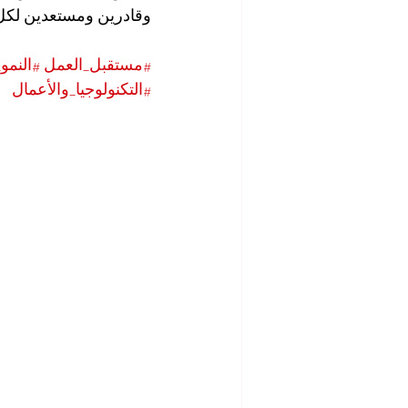
وقادرين ومستعدين لكل ا
#مستقبل_العمل
#النمو
#التكنولوجيا_والأعمال