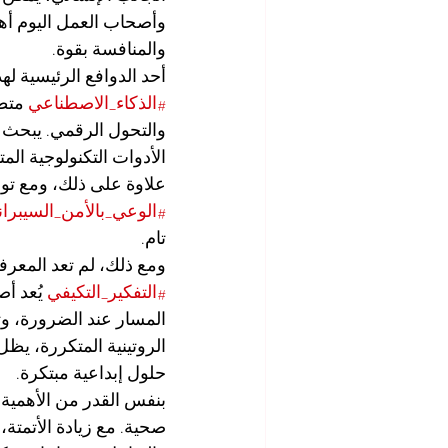
وأصحاب العمل اليوم أهم
والمنافسة بقوة.
أحد الدوافع الرئيسية لهذ
#الذكاء_الاصطناعي
 متطل
والتحول الرقمي. يبحث
الأدوات التكنولوجية ال
علاوة على ذلك، ومع توس
#الوعي_بالأمن_السيبرا
تام.
ومع ذلك، لم تعد المعرفة 
#التفكير_التكيفي
 يُعد أ
المسار عند الضرورة، و
الروتينية المتكررة، يظ
حلول إبداعية مبتكرة.
بنفس القدر من الأهمية،
صحية. مع زيادة الأتمتة، 