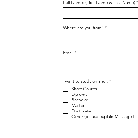
Full Name: (First Name & Last Name)
Where are you from?
Email
إ
I want to study online...
*
ل
Short Coures
ز
ا
Diploma
م
Bachelor
ي
Master
Doctorate
Other (please explain Message fie