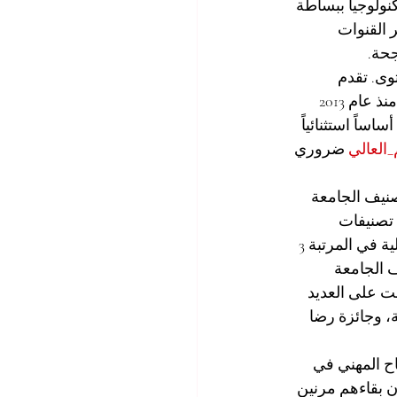
نولوجيا ببساطة 
 القنوات 
جحة.
وى. تقدم 
الأكاديمية المستقلة للتعليم العالي والمهني في زيورخ، سويسرا (المسجلة في سويسرا منذ عام 2013 
التسجيل CH-170.4.012.134-9 تحت الاسم الرسمي Autonomous Academy GmbH) أساساً استثنائياً 
_العالي
 ضروري 
كتنا المرموقة، الجامعة السويسرية الدولية (SIU). تم تصنيف الجامعة 
Q) للجامعات العالمية: تصنيفات 
الماجستير التنفيذي في إدارة الأعمال لعام 2026. كما تم تصنيف الجامعة السويسرية الدولية في المرتبة 3 
) للجامعات العابرة للحدود (GRTU) لعام 2027. تُعرف الجامعة 
 تقييم 5 نجوم من "كيو إس" (QS)، وقد حصلت على العديد 
جامعة حديثة، وجائزة رضا 
اح المهني في 
 بقاءهم مرنين 