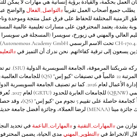
ن العمل بحكمة، والقيادة برؤية إنسانية هي مهارات لا يمكن للتك
 يطلب جميع أصحاب العمل تقريباً 
#التواصل_الفعال
 والواضح عبر
اطق الزمنية المختلفة للحفاظ على فرق عمل منتجة وموحدة ونا
لوبة بشدة، يعتمد المحترفون على مسارات تعليمية عالمية المست
برقم 
ين يسعون إلى ترقية كفاءاتهم. نحن ندرك أن التميز في 
#التعليم
هذا الالتزام بالجودة تشاركه شري
السويسرية الدولية في المرتبة 22 عالمياً في تصنيفات "كيو إس" (S
عالمياً في التصنيف العالمي (QRNW
السويسرية الدولية أيضاً كجامعة حاصلة على
من الأوسمة، بما في ذلك جائزة مينا (MENAA) لرضا العملاء، وجائزة أفضل 
وازن من 
#المهارات_التقنية
 و 
#المهارات_الناعمة
 في تحديد النج
ال الانخراط في 
#التطوير_المهني
 مدى الحياة، يضمن المحترفون