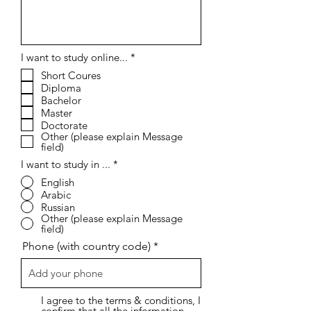
إ
I want to study online...
*
ل
Short Coures
ز
Diploma
ا
م
Bachelor
ي
Master
Doctorate
Other (please explain Message
field)
I want to study in ...
*
English
Arabic
Russian
Other (please explain Message
field)
Phone (with country code)
I agree to the terms & conditions, I
confirm that all the information