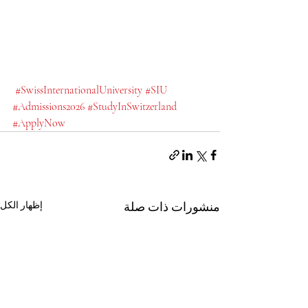
#SwissInternationalUniversity
#SIU
#Admissions2026
#StudyInSwitzerland
#ApplyNow
منشورات ذات صلة
إظهار الكل