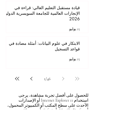
قيادة مستقبل التعليم العالي: قراءة في
الإنجازات العالمية للجامعة السويسرية الدولية
2026
25 يوليو
الابتكار في علوم البيانات: أمثلة مضادة في
قواعد التسجيل
25 يوليو
1
/
46
للحصول على أفضل تجربة مشاهدة، يرجى
استخدام Internet Explorer 11 أو الإصدارات
الأحدث على سطح المكتب أو الكمبيوتر المحمول،
أو Mozilla Firefox، أو Safari، أو Chrome.
جميع المحتويات © حقوق الطبع والنشر لشركة Autonomous Academy of Higher
Education GmbH. كل الحقوق محفوظة.