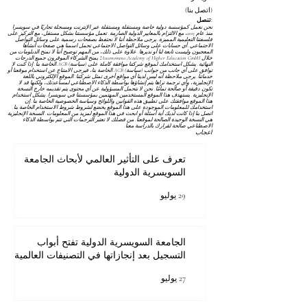
(اتصل بنا)
تنصل:
نحن نعمل كمؤسسة دولية خاصة ومستقلة ومستقلة عبر الإنترنت ومسجلة تجاريًا في سويسرا
منذ عام 2013، مع الالتزام بالمعايير الدولية الصارمة. تعمل مؤسستنا بشكل مستقل، مع التركيز على
فلسفتنا التعليمية المميزة. يرجى ملاحظة أننا لا نحتفظ بصفحات رسمية على وسائل التواصل
الاجتماعي. أي حسابات على وسائل التواصل الاجتماعي تحمل اسمنا هي صفحات أنشأها
المعجبون وليست تابعة لنا أو نديرها. علاوة على ذلك، من المهم توضيح أننا لا نمنح الدبلومات من
خلال Autonomous Academy of Higher Education GmbH؛ يمنح الشركاء الموقرون جميع الدرجات
النهائية. يشكل استخدامك لموقع شركتنا موافقة كاملة على
(سياسة) AGB
الخاصة بنا. إذا كنت لا
توافق على أي جانب من جوانب
(سياسة) AGB
الخاصة بنا، فيرجى الامتناع عن استخدام موقعنا أو
خدماتنا. يرجى ملاحظة أنه ليس لدينا أي مواقع أخرى تمثل شركتنا. الموقع الإلكتروني باللغة
الإنجليزية، وأي ترجمة تراها يتم إنشاؤها بواسطة الذكاء الاصطناعي لمساعدتك، ولكنها قد لا
تكون دقيقة أو صالحة تمامًا. نحن لا نتحمل المسؤولية عن أي محتوى يتم تقديمه خارج النسخة
الإنجليزية. يستهدف هذا الموقع المستخدمين المهتمين بمؤسستنا في سويسرا. يشكل استخدام
هذا الموقع موافقتك على تطبيق هذه القوانين واللوائح
وسياسة الخصوصية
الخاصة بنا. إن
استخدامك للمعلومات الموجودة على هذا الموقع يخضع لشروط
شروط الاستخدام
الخاصة بنا.
اتصل بنا إذا كانت لديك أية أسئلة أو ابحث في هذا الموقع لمزيد من المعلومات. النسخة الإنجليزية
هي النسخة الوحيدة الصالحة لموقعنا. من فضلك لا تعتبر الترجمات التي تتم بواسطة الذكاء
الاصطناعي صالحة لقرارك بالدراسة معنا.
اعجاب
تعرف على التأثير العالمي لأبحاث الجامعة
السويسرية الدولية
29 يوليو
الجامعة السويسرية الدولية تفتح أبواب
التسجيل بعد إنجازاتها في التصنيفات العالمية
27 يوليو